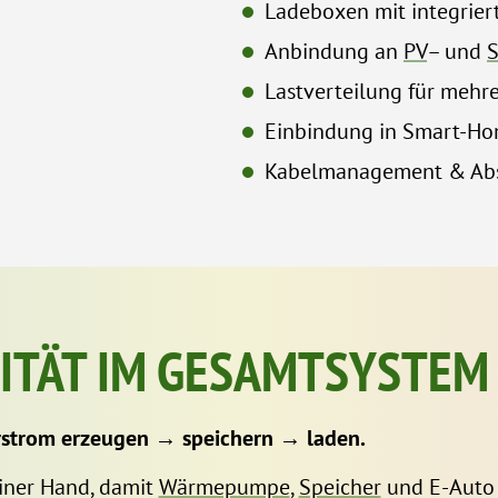
Ladeboxen mit integri
Anbindung an
PV
– und
S
Lastverteilung für mehre
Einbindung in Smart-H
Kabelmanagement & Absi
ITÄT IM GESAMTSYSTEM
rstrom erzeugen → speichern → laden.
iner Hand, damit
Wärmepumpe
,
Speicher
und E-Auto 