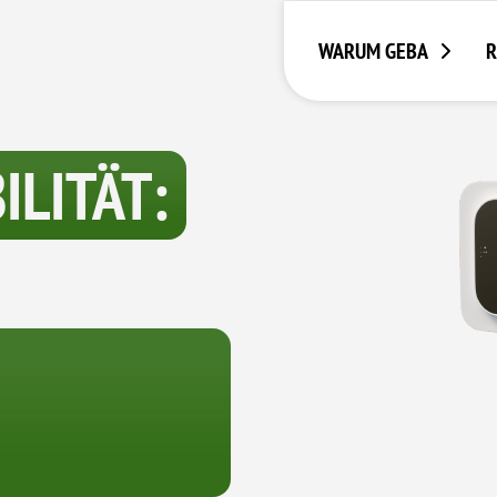
WARUM GEBA
R
LITÄT: