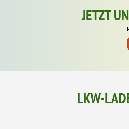
JETZT U
LKW-LAD