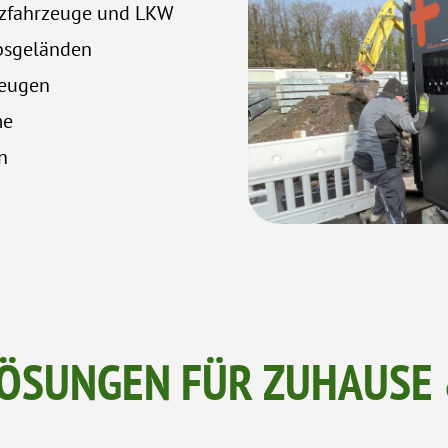
Nutzfahrzeuge und LKW
ebsgeländen
zeugen
eme
en
ÖSUNGEN FÜR ZUHAUSE